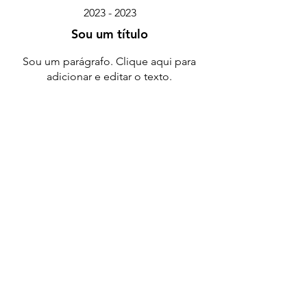
2023 - 2023
Sou um título
Sou um parágrafo. Clique aqui para
adicionar e editar o texto.
2023 - 2023
Sou um título
Sou um parágrafo. Clique aqui para
adicionar e editar o texto.
Ferramentas