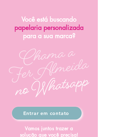
Você está buscando
papelaria personalizada
para a sua marca?
Entrar em contato
Vamos juntos trazer a
solução que você precisa!